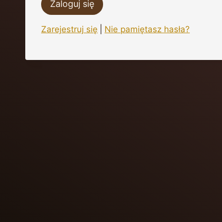
Zarejestruj się
|
Nie pamiętasz hasła?