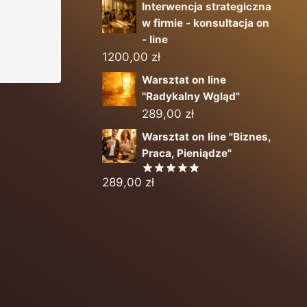
Interwencja strategiczna
w firmie - konsultacja on
- line
1200,00
zł
Warsztat on line
"Radykalny Wgląd"
289,00
zł
Warsztat on line "Biznes,
Praca, Pieniądze"
289,00
zł
Oceniono
5.00
na 5