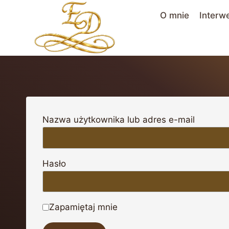
Przejdź
O mnie
Interw
do
treści
Nazwa użytkownika lub adres e-mail
Hasło
Zapamiętaj mnie