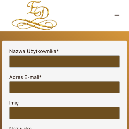
Przejdź
do
treści
Nazwa Użytkownika*
Adres E-mail*
Imię
Nazwisko