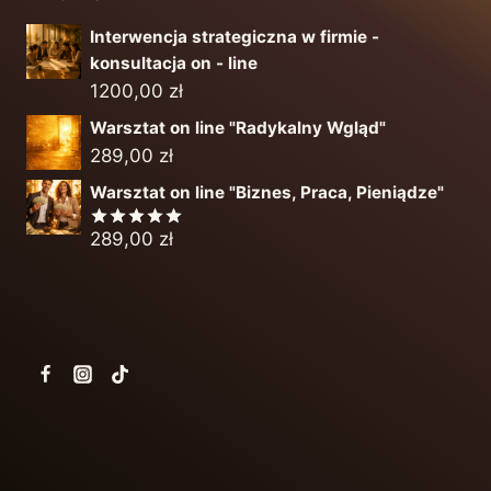
Interwencja strategiczna w firmie -
konsultacja on - line
1200,00
zł
Warsztat on line "Radykalny Wgląd"
289,00
zł
Warsztat on line "Biznes, Praca, Pieniądze"
289,00
zł
Oceniono
5.00
na 5