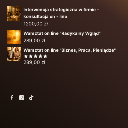
Interwencja strategiczna w firmie -
konsultacja on - line
1200,00
zł
Warsztat on line "Radykalny Wgląd"
289,00
zł
Warsztat on line "Biznes, Praca, Pieniądze"
289,00
zł
Oceniono
5.00
na 5